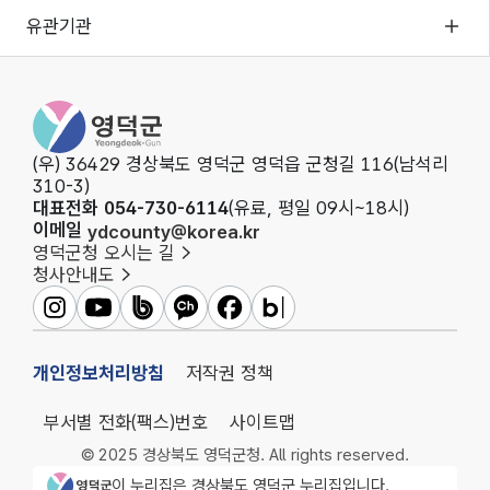
유관기관
영덕군청
(우) 36429 경상북도 영덕군 영덕읍 군청길 116(남석리
310-3)
대표전화 054-730-6114
(유료, 평일 09시~18시)
이메일
ydcounty@korea.kr
영덕군청 오시는 길
청사안내도
영덕군인스타그램
영덕군유튜브
영덕군밴드
영덕군카카오채널
영덕군페이스북
영덕군블로그
개인정보처리방침
저작권 정책
부서별 전화(팩스)번호
사이트맵
© 2025 경상북도 영덕군청. All rights reserved.
영덕군청 로고
이 누리집은 경상북도 영덕군 누리집입니다.