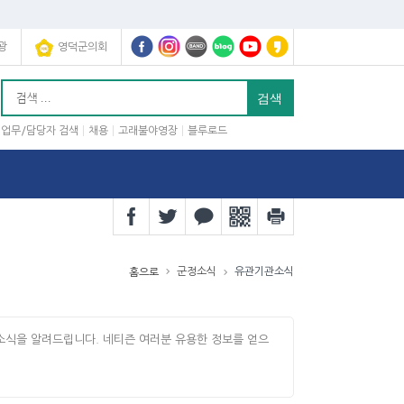
광
영덕군의회
업무/담당자 검색
채용
고래불야영장
블루로드
군정소식
유관기관소식
홈으로
소식을 알려드립니다. 네티즌 여러분 유용한 정보를 얻으