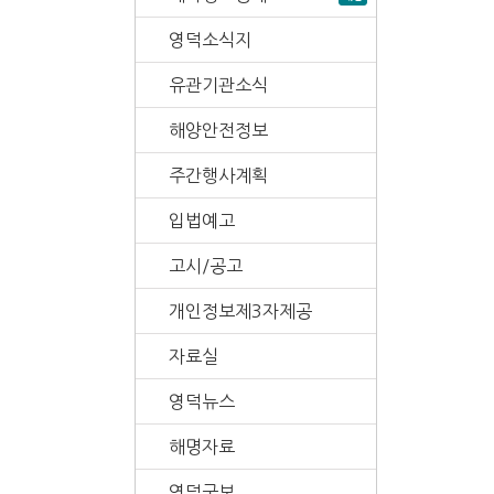
영덕소식지
유관기관소식
해양안전정보
주간행사계획
입법예고
고시/공고
개인정보제3자제공
자료실
영덕뉴스
해명자료
영덕군보