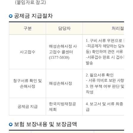
(붙임자료 참고)
공제금 지급절차
구분
담당자
처리절차
1. 구비 서류 우편으로 접수
해성손해사정 사
-피공제자 해당하는 담보(사
사고접수
고접수 콜센터
등) 확인하여 관련 서류 구비
(1577-5939)
-서류접수 완료 시 접수처에서
발송
2. 필요서류 확인
청구서류 확인 및
– 서류 미비로 보완 사항 발생
해성손해사정
손해사정
3. 면·부책 여부 판단 및 
작성
한국지방재정공
4. 보고서 및 서류 최종 검토
공제금 지급
제회
급
보험 보장내용 및 보장금액