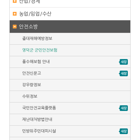
산업/경제
농업/임업/수산
안전소방
중대재해예방정보
영덕군 군민안전보험
풍수해보험 안내
안전신문고
강우량정보
수위정보
국민안전교육플랫폼
재난대처방법안내
민방위주민대피시설