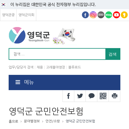
이 누리집은 대한민국 공식 전자정부 누리집입니다.
영덕관광
영덕군의회
업무/담당자 검색
채용
고래불야영장
블루로드
메뉴
영덕군 군민안전보험
분야별정보
안전/소방
영덕군 군민안전보험
홈으로