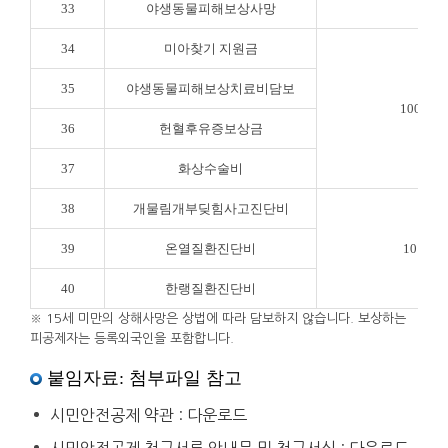
33
야생동물피해보상사망
34
미아찾기 지원금
35
야생동물피해보상치료비담보
100만원
36
헌혈후유증보상금
37
화상수술비
38
개물림개부딪힘사고진단비
39
온열질환진단비
10만원
40
한랭질환진단비
※ 15세 미만의 상해사망은 상법에 따라 담보하지 않습니다. 보상하는
피공제자는 등록외국인을 포함합니다.
붙임자료: 첨부파일 참고
시민안전공제 약관 : 다운로드