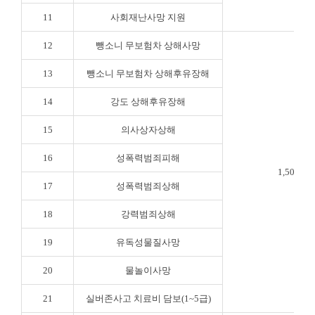
11
사회재난사망 지원
12
뺑소니 무보험차 상해사망
13
뺑소니 무보험차 상해후유장해
14
강도 상해후유장해
15
의사상자상해
16
성폭력범죄피해
1,500만
17
성폭력범죄상해
18
강력범죄상해
19
유독성물질사망
20
물놀이사망
21
실버존사고 치료비 담보(1~5급)