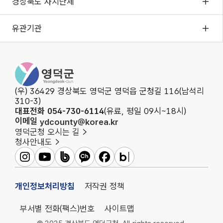
경상북도 자치단체
유관기관
영덕군청
(우) 36429 경상북도 영덕군 영덕읍 군청길 116(남석리
310-3)
대표전화 054-730-6114
(유료, 평일 09시~18시)
이메일
ydcounty@korea.kr
영덕군청 오시는 길
청사안내도
영덕군인스타그램
영덕군유튜브
영덕군밴드
영덕군카카오채널
영덕군페이스북
영덕군블로그
개인정보처리방침
저작권 정책
부서별 전화(팩스)번호
사이트맵