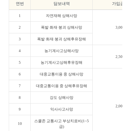
연번
담보내역
가입금액(
1
자연재해 상해사망
2
폭발·화재·붕괴 상해사망
3,000만
3
폭발·화재·붕괴 상해후유장해
4
농기계사고상해사망
2,500만
5
농기계사고상해후유장해
6
대중교통이용 중 상해사망
7
대중교통이용 중 상해후유장해
8
강도 상해사망
2,000만
9
익사사고사망
스쿨존 교통사고 부상치료비(1~5
10
급)