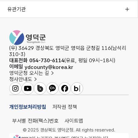
유관기관
영덕군청
(우) 36429 경상북도 영덕군 영덕읍 군청길 116(남석리
310-3)
대표전화 054-730-6114
(유료, 평일 09시~18시)
이메일
ydcounty@korea.kr
영덕군청 오시는 길
청사안내도
영덕군인스타그램
영덕군유튜브
영덕군밴드
영덕군카카오채널
영덕군페이스북
영덕군블로그
개인정보처리방침
저작권 정책
부서별 전화(팩스)번호
사이트맵
© 2025 경상북도 영덕군청. All rights reserved.
영덕군청 로고