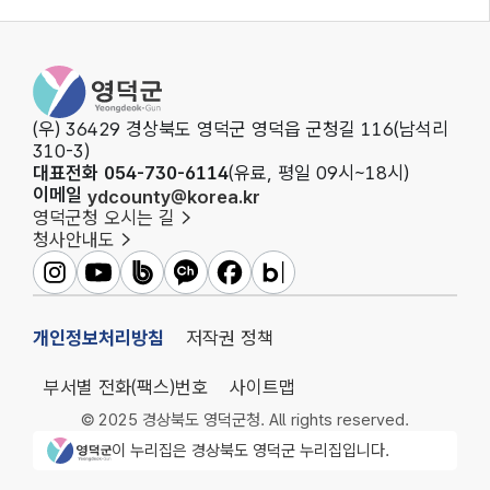
영덕군청
(우) 36429 경상북도 영덕군 영덕읍 군청길 116(남석리
310-3)
대표전화 054-730-6114
(유료, 평일 09시~18시)
이메일
ydcounty@korea.kr
영덕군청 오시는 길
청사안내도
영덕군인스타그램
영덕군유튜브
영덕군밴드
영덕군카카오채널
영덕군페이스북
영덕군블로그
개인정보처리방침
저작권 정책
부서별 전화(팩스)번호
사이트맵
© 2025 경상북도 영덕군청. All rights reserved.
영덕군청 로고
이 누리집은 경상북도 영덕군 누리집입니다.