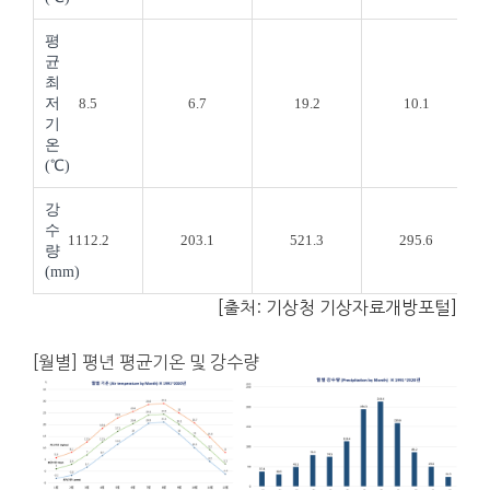
평
균
최
저
8.5
6.7
19.2
10.1
기
온
(℃)
강
수
1112.2
203.1
521.3
295.6
량
(mm)
[출처: 기상청 기상자료개방포털]
[월별] 평년 평균기온 및 강수량