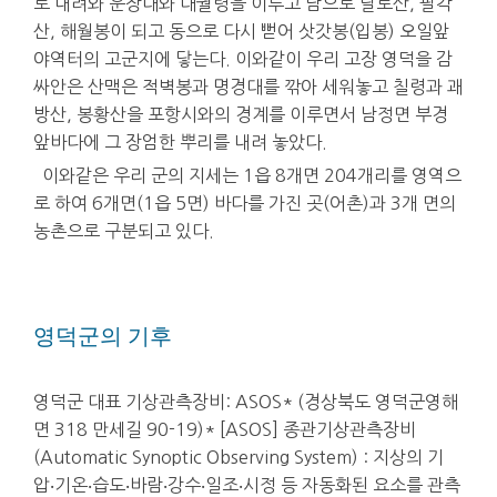
로 내려와 운장대와 대궐령을 이루고 남으로 달로산, 팔각
산, 해월봉이 되고 동으로 다시 뻗어 삿갓봉(입봉) 오일앞
야역터의 고군지에 닿는다. 이와같이 우리 고장 영덕을 감
싸안은 산맥은 적벽봉과 명경대를 깎아 세워놓고 칠령과 괘
방산, 봉황산을 포항시와의 경계를 이루면서 남정면 부경
앞바다에 그 장엄한 뿌리를 내려 놓았다.
이와같은 우리 군의 지세는 1읍 8개면 204개리를 영역으
로 하여 6개면(1읍 5면) 바다를 가진 곳(어촌)과 3개 면의
농촌으로 구분되고 있다.
영덕군의 기후
영덕군 대표 기상관측장비: ASOS* (경상북도 영덕군영해
면 318 만세길 90-19)* [ASOS] 종관기상관측장비
(Automatic Synoptic Observing System) : 지상의 기
압‧기온‧습도‧바람‧강수‧일조‧시정 등 자동화된 요소를 관측