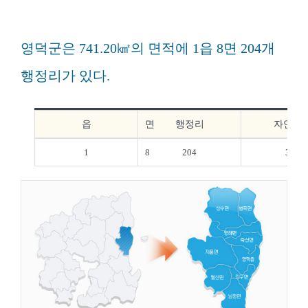
영덕군은 741.20㎢의 면적에 1읍 8면 204개
행정리가 있다.
읍
면
행정리
자연부
1
8
204
325