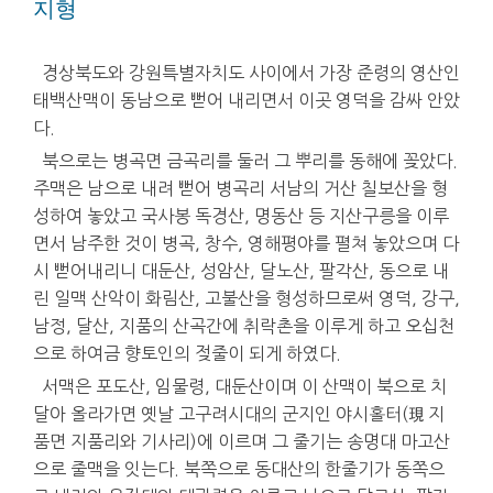
지형
경상북도와 강원특별자치도 사이에서 가장 준령의 영산인
태백산맥이 동남으로 뻗어 내리면서 이곳 영덕을 감싸 안았
다.
북으로는 병곡면 금곡리를 둘러 그 뿌리를 동해에 꽂았다.
주맥은 남으로 내려 뻗어 병곡리 서남의 거산 칠보산을 형
성하여 놓았고 국사봉 독경산, 명동산 등 지산구릉을 이루
면서 남주한 것이 병곡, 창수, 영해평야를 펼쳐 놓았으며 다
시 뻗어내리니 대둔산, 성암산, 달노산, 팔각산, 동으로 내
린 일맥 산악이 화림산, 고불산을 형성하므로써 영덕, 강구,
남정, 달산, 지품의 산곡간에 취락촌을 이루게 하고 오십천
으로 하여금 향토인의 젖줄이 되게 하였다.
서맥은 포도산, 임물령, 대둔산이며 이 산맥이 북으로 치
달아 올라가면 옛날 고구려시대의 군지인 야시홀터(現 지
품면 지품리와 기사리)에 이르며 그 줄기는 송명대 마고산
으로 줄맥을 잇는다. 북쪽으로 동대산의 한줄기가 동쪽으