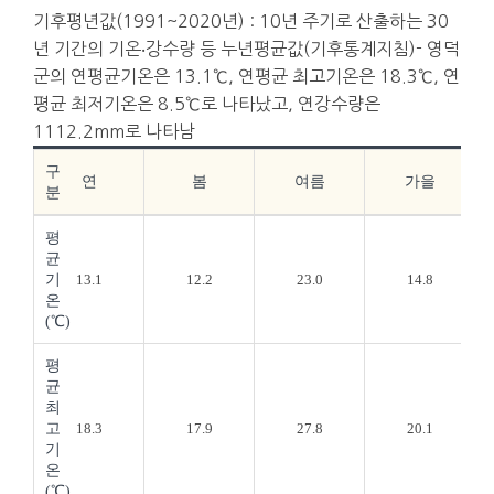
기후평년값(1991~2020년) : 10년 주기로 산출하는 30
년 기간의 기온‧강수량 등 누년평균값(기후통계지침)- 영덕
군의 연평균기온은 13.1℃, 연평균 최고기온은 18.3℃, 연
평균 최저기온은 8.5℃로 나타났고, 연강수량은
1112.2mm로 나타남
구
연
봄
여름
가을
분
평
균
기
13.1
12.2
23.0
14.8
온
(℃)
평
균
최
고
18.3
17.9
27.8
20.1
기
온
(℃)