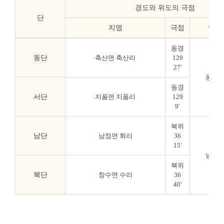
경도와 위도의 극점
단
지명
극점
연장
동경
동단
축산면 축산리
129
27′
동서간 (
동경
서단
지품면 지품리
129
9′
북위
남단
남정면 회리
36
15′
남북간 (
북위
북단
창수면 수리
36
40′