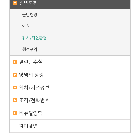
일반현황
군민헌장
연혁
위치/자연환경
행정구역
열린군수실
영덕의 상징
위치/시설정보
조직/전화번호
비쥬얼영덕
자매결연