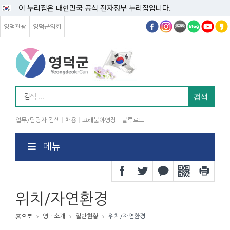
이 누리집은 대한민국 공식 전자정부 누리집입니다.
영덕관광
영덕군의회
업무/담당자 검색
채용
고래불야영장
블루로드
메뉴
위치/자연환경
영덕소개
일반현황
위치/자연환경
홈으로