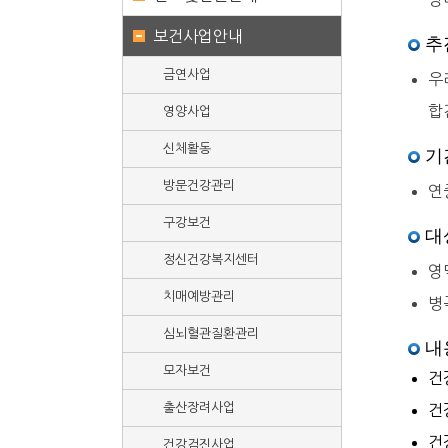
보건사업안내
추
금연사업
우
합
영양사업
신체활동
기
방문건강관리
연
구강보건
대
정신건강복지센터
영
치매예방관리
병
심뇌혈관질환관리
내
모자보건
건
출산장려사업
건
건
건강검진사업