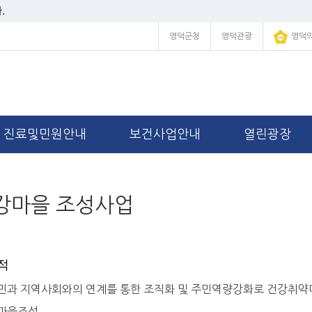
.
영덕군청
영덕관광
영덕
진료및민원안내
보건사업안내
열린광장
강마을 조성사업
적
민과 지역사회와의 연계를 통한 조직화 및 주민역량강화로 건강취약
마을조성