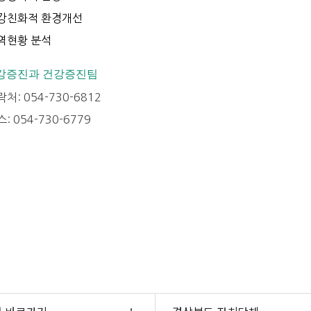
강친화적 환경개선
역현황 분석
강증진과 건강증진팀
처: 054-730-6812
: 054-730-6779