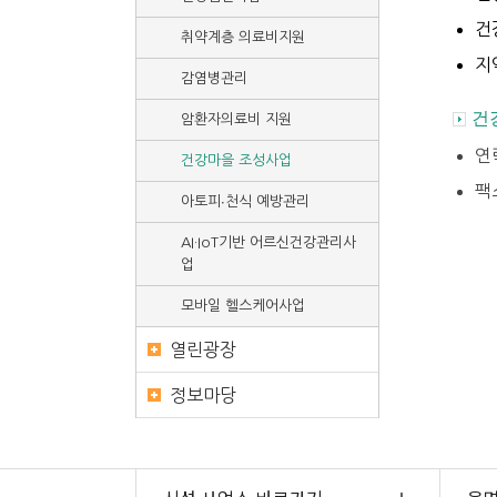
건
취약계층 의료비지원
지
감염병관리
건
암환자의료비 지원
연락
건강마을 조성사업
팩스
아토피∙천식 예방관리
AI·IoT기반 어르신건강관리사
업
모바일 헬스케어사업
열린광장
정보마당