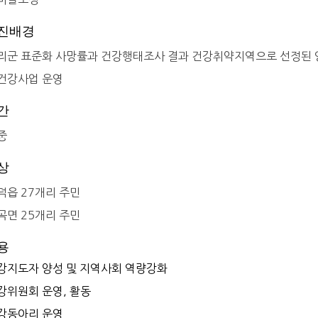
진배경
리군 표준화 사망률과 건강행태조사 결과 건강취약지역으로 선정된 
건강사업 운영
간
중
상
덕읍 27개리 주민
곡면 25개리 주민
용
강지도자 양성 및 지역사회 역량강화
강위원회 운영, 활동
강동아리 운영