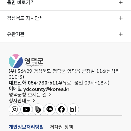
읍면 바로가기
경상북도 자치단체
유관기관
영덕군청
(우) 36429 경상북도 영덕군 영덕읍 군청길 116(남석리
310-3)
대표전화 054-730-6114
(유료, 평일 09시~18시)
이메일
ydcounty@korea.kr
영덕군청 오시는 길
청사안내도
영덕군인스타그램
영덕군유튜브
영덕군밴드
영덕군카카오채널
영덕군페이스북
영덕군블로그
개인정보처리방침
저작권 정책