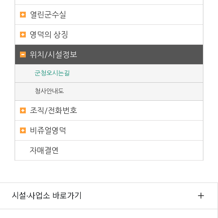
열린군수실
영덕의 상징
위치/시설정보
군청오시는길
청사안내도
조직/전화번호
비쥬얼영덕
자매결연
시설·사업소 바로가기