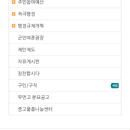
주민참여예산
적극행정
행정규제개혁
군민여론광장
제안제도
자유게시판
칭찬합시다
구인/구직
무연고 분묘공고
중고물품나눔센터