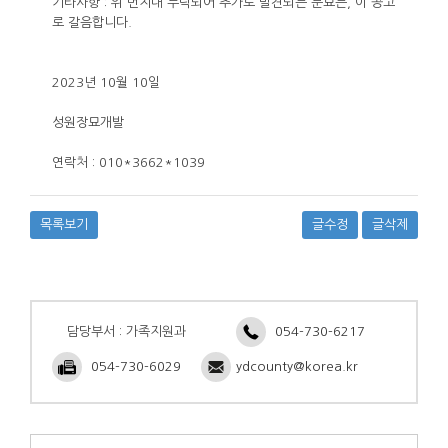
기타사항 : 위 번지내 누락되어 추가로 발견되는 분묘는, 이 공고
로 갈음합니다.
2023
년
10
월
10
일
성원장묘개발
연락처
: 010*3662*1039
목록보기
글수정
글삭제
담당부서 : 가족지원과
054-730-6217
054-730-6029
ydcounty@korea.kr