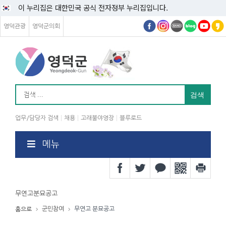
이 누리집은 대한민국 공식 전자정부 누리집입니다.
영덕관광
영덕군의회
업무/담당자 검색
채용
고래불야영장
블루로드
메뉴
무연고분묘공고
군민참여
무연고 분묘공고
홈으로