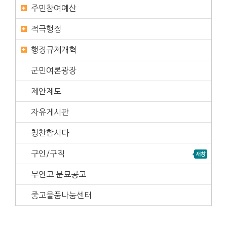
주민참여예산
적극행정
행정규제개혁
군민여론광장
제안제도
자유게시판
칭찬합시다
구인/구직
무연고 분묘공고
중고물품나눔센터