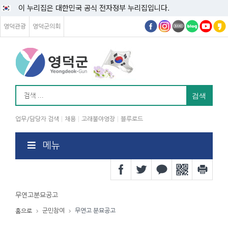
이 누리집은 대한민국 공식 전자정부 누리집입니다.
영덕관광
영덕군의회
업무/담당자 검색
채용
고래불야영장
블루로드
메뉴
무연고분묘공고
군민참여
무연고 분묘공고
홈으로