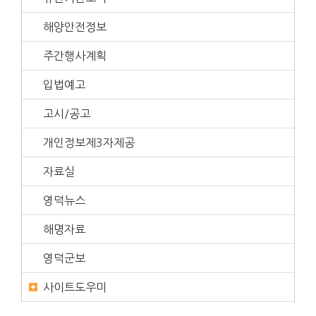
해양안전정보
주간행사계획
입법예고
고시/공고
개인정보제3자제공
자료실
영덕뉴스
해명자료
영덕군보
사이트도우미