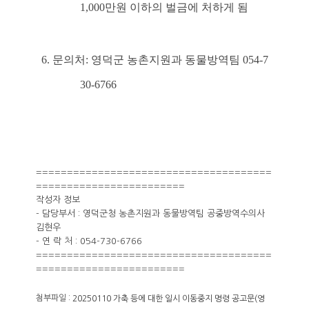
1,000만원 이하의 벌금에 처하게 됨
6. 문의처: 영덕군 농촌지원과 동물방역팀 054-7
30-6766
======================================
========================
작성자 정보
- 담당부서 : 영덕군청 농촌지원과 동물방역팀 공중방역수의사
김현우
- 연 락 처 : 054-730-6766
======================================
========================
첨부파일 :
20250110 가축 등에 대한 일시 이동중지 명령 공고문(영