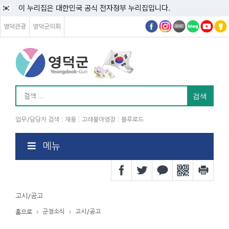
이 누리집은 대한민국 공식 전자정부 누리집입니다.
영덕관광
영덕군의회
업무/담당자 검색
채용
고래불야영장
블루로드
메뉴
고시/공고
군정소식
고시/공고
홈으로