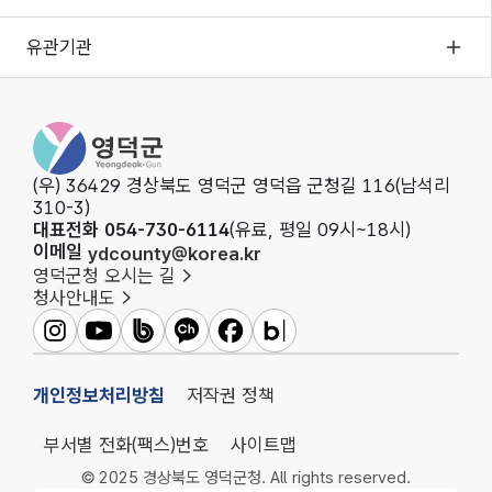
유관기관
영덕군청
(우) 36429 경상북도 영덕군 영덕읍 군청길 116(남석리
310-3)
대표전화 054-730-6114
(유료, 평일 09시~18시)
이메일
ydcounty@korea.kr
영덕군청 오시는 길
청사안내도
영덕군인스타그램
영덕군유튜브
영덕군밴드
영덕군카카오채널
영덕군페이스북
영덕군블로그
개인정보처리방침
저작권 정책
부서별 전화(팩스)번호
사이트맵
© 2025 경상북도 영덕군청. All rights reserved.