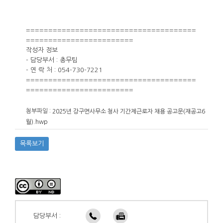
======================================
========================
작성자 정보
- 담당부서 : 총무팀
- 연 락 처 : 054-730-7221
======================================
========================
첨부파일 :
2025년 강구면사무소 청사 기간제근로자 채용 공고문(재공고6
월).hwp
목록보기
담당부서 :