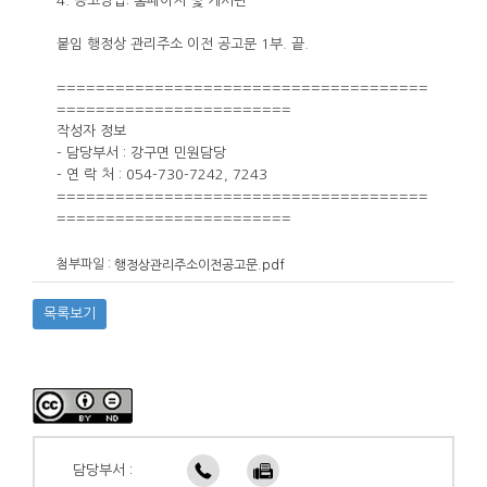
4. 공고방법: 홈페이지 및 게시판
붙임 행정상 관리주소 이전 공고문 1부. 끝.
======================================
========================
작성자 정보
- 담당부서 : 강구면 민원담당
- 연 락 처 : 054-730-7242, 7243
======================================
========================
첨부파일 :
행정상관리주소이전공고문.pdf
목록보기
담당부서 :