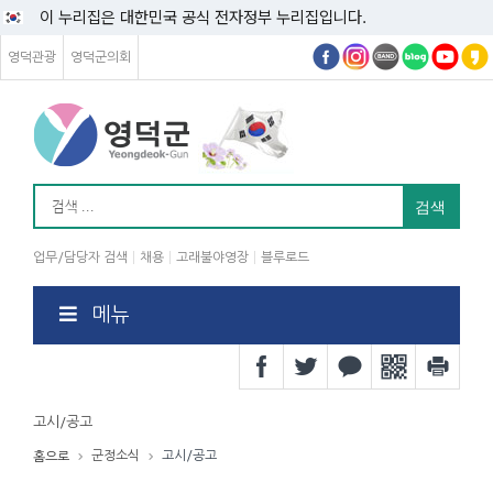
이 누리집은 대한민국 공식 전자정부 누리집입니다.
영덕관광
영덕군의회
업무/담당자 검색
채용
고래불야영장
블루로드
메뉴
고시/공고
군정소식
고시/공고
홈으로