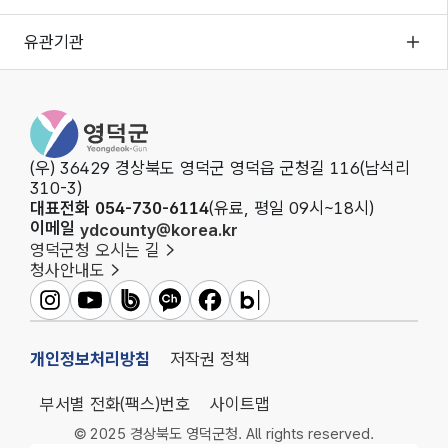
유관기관
영덕군청
(우) 36429 경상북도 영덕군 영덕읍 군청길 116(남석리
310-3)
대표전화 054-730-6114
(유료, 평일 09시~18시)
이메일
ydcounty@korea.kr
영덕군청 오시는 길
청사안내도
영덕군인스타그램
영덕군유튜브
영덕군밴드
영덕군카카오채널
영덕군페이스북
영덕군블로그
개인정보처리방침
저작권 정책
부서별 전화(팩스)번호
사이트맵
© 2025 경상북도 영덕군청. All rights reserved.