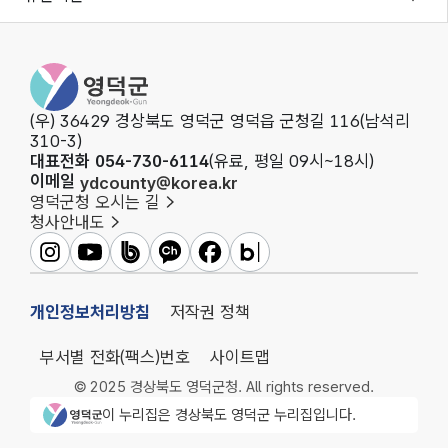
영덕군청
(우) 36429 경상북도 영덕군 영덕읍 군청길 116(남석리
310-3)
대표전화 054-730-6114
(유료, 평일 09시~18시)
이메일
ydcounty@korea.kr
영덕군청 오시는 길
청사안내도
영덕군인스타그램
영덕군유튜브
영덕군밴드
영덕군카카오채널
영덕군페이스북
영덕군블로그
개인정보처리방침
저작권 정책
부서별 전화(팩스)번호
사이트맵
© 2025 경상북도 영덕군청. All rights reserved.
영덕군청 로고
이 누리집은 경상북도 영덕군 누리집입니다.