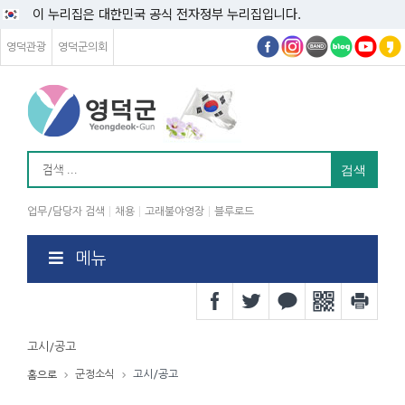
이 누리집은 대한민국 공식 전자정부 누리집입니다.
영덕관광
영덕군의회
업무/담당자 검색
채용
고래불야영장
블루로드
메뉴
고시/공고
군정소식
고시/공고
홈으로