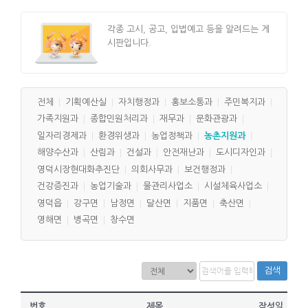
각종 고시, 공고, 입법예고 등을 알려드는 게
시판입니다.
전체
기획예산실
자치행정과
홍보소통과
주민복지과
가족지원과
종합민원처리과
재무과
문화관광과
일자리경제과
환경위생과
농업정책과
농촌지원과
해양수산과
산림과
건설과
안전재난과
도시디자인과
영덕시장현대화추진단
의회사무과
보건행정과
건강증진과
농업기술과
물관리사업소
시설체육사업소
영덕읍
강구면
남정면
달산면
지품면
축산면
영해면
병곡면
창수면
검색
번호
제목
작성일