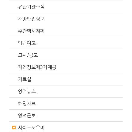
유관기관소식
해양안전정보
주간행사계획
입법예고
고시/공고
개인정보제3자제공
자료실
영덕뉴스
해명자료
영덕군보
사이트도우미