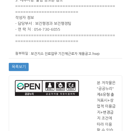
3. 세부사항: 붙임 공고문 참조
======================================
========================
작성자 정보
- 담당부서 : 보건행정과 보건행정팀
- 연 락 처 : 054-730-6855
======================================
========================
첨부파일 :
보건지소 진료업무 기간제근로자 채용공고.hwp
목록보기
본 저작물은
"공공누리"
제4유형:출
처표시+상
업적 이용금
지+변경금
조건에
지
따라 이용
할 수 있습