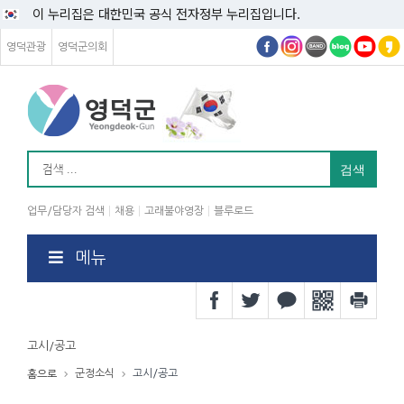
이 누리집은 대한민국 공식 전자정부 누리집입니다.
영덕관광
영덕군의회
업무/담당자 검색
채용
고래불야영장
블루로드
메뉴
고시/공고
군정소식
고시/공고
홈으로