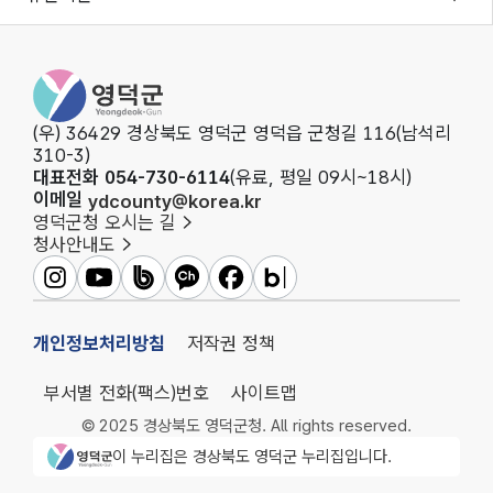
영덕군청
(우) 36429 경상북도 영덕군 영덕읍 군청길 116(남석리
310-3)
대표전화 054-730-6114
(유료, 평일 09시~18시)
이메일
ydcounty@korea.kr
영덕군청 오시는 길
청사안내도
영덕군인스타그램
영덕군유튜브
영덕군밴드
영덕군카카오채널
영덕군페이스북
영덕군블로그
개인정보처리방침
저작권 정책
부서별 전화(팩스)번호
사이트맵
© 2025 경상북도 영덕군청. All rights reserved.
영덕군청 로고
이 누리집은 경상북도 영덕군 누리집입니다.