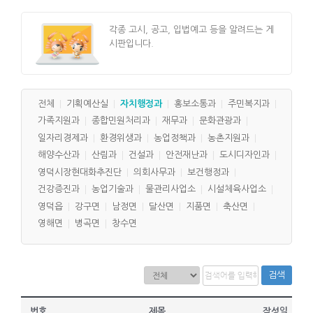
각종 고시, 공고, 입법예고 등을 알려드는 게
시판입니다.
전체
기획예산실
자치행정과
홍보소통과
주민복지과
가족지원과
종합민원처리과
재무과
문화관광과
일자리경제과
환경위생과
농업정책과
농촌지원과
해양수산과
산림과
건설과
안전재난과
도시디자인과
영덕시장현대화추진단
의회사무과
보건행정과
건강증진과
농업기술과
물관리사업소
시설체육사업소
영덕읍
강구면
남정면
달산면
지품면
축산면
영해면
병곡면
창수면
검색
번호
제목
작성일