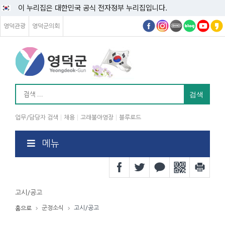
이 누리집은 대한민국 공식 전자정부 누리집입니다.
영덕관광
영덕군의회
업무/담당자 검색
채용
고래불야영장
블루로드
메뉴
고시/공고
군정소식
고시/공고
홈으로