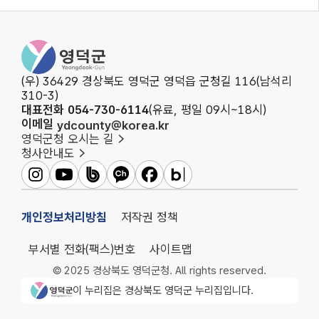
영덕군청
(우) 36429 경상북도 영덕군 영덕읍 군청길 116(남석리
310-3)
대표전화 054-730-6114
(유료, 평일 09시~18시)
이메일
ydcounty@korea.kr
영덕군청 오시는 길
청사안내도
영덕군인스타그램
영덕군유튜브
영덕군밴드
영덕군카카오채널
영덕군페이스북
영덕군블로그
개인정보처리방침
저작권 정책
부서별 전화(팩스)번호
사이트맵
© 2025 경상북도 영덕군청. All rights reserved.
영덕군청 로고
이 누리집은 경상북도 영덕군 누리집입니다.