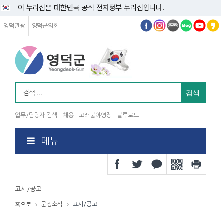
이 누리집은 대한민국 공식 전자정부 누리집입니다.
영덕관광
영덕군의회
업무/담당자 검색
채용
고래불야영장
블루로드
메뉴
고시/공고
군정소식
고시/공고
홈으로