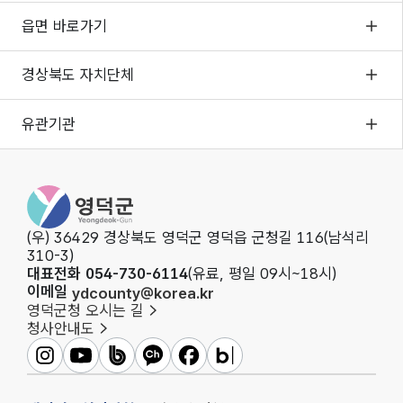
읍면 바로가기
경상북도 자치단체
유관기관
영덕군청
(우) 36429 경상북도 영덕군 영덕읍 군청길 116(남석리
310-3)
대표전화 054-730-6114
(유료, 평일 09시~18시)
이메일
ydcounty@korea.kr
영덕군청 오시는 길
청사안내도
영덕군인스타그램
영덕군유튜브
영덕군밴드
영덕군카카오채널
영덕군페이스북
영덕군블로그