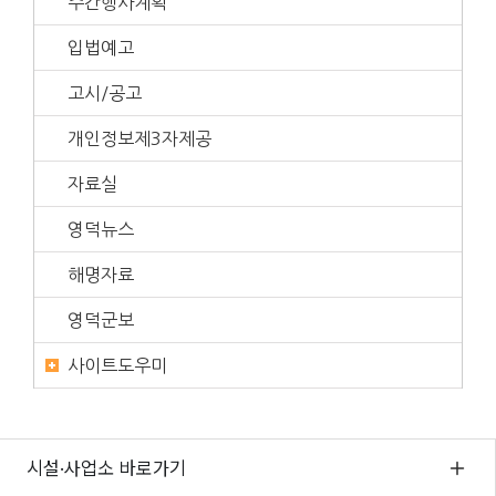
주간행사계획
입법예고
고시/공고
개인정보제3자제공
자료실
영덕뉴스
해명자료
영덕군보
사이트도우미
시설·사업소 바로가기