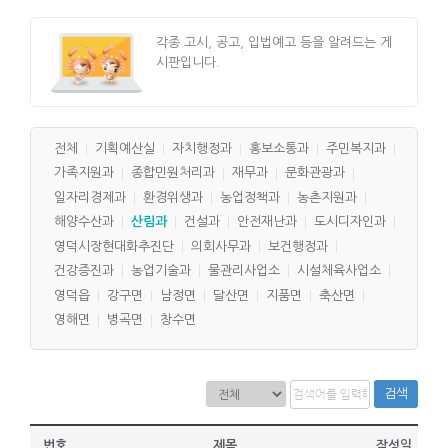
각종 고시, 공고, 입법예고 등을 알려드는 게
시판입니다.
전체
기획예산실
자치행정과
홍보소통과
주민복지과
가족지원과
종합민원처리과
재무과
문화관광과
일자리경제과
환경위생과
농업정책과
농촌지원과
해양수산과
산림과
건설과
안전재난과
도시디자인과
영덕시장현대화추진단
의회사무과
보건행정과
건강증진과
농업기술과
물관리사업소
시설체육사업소
영덕읍
강구면
남정면
달산면
지품면
축산면
영해면
병곡면
창수면
검색
번호
제목
작성일