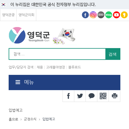
이 누리집은 대한민국 공식 전자정부 누리집입니다.
영덕관광
영덕군의회
업무/담당자 검색
채용
고래불야영장
블루로드
메뉴
입법예고
군정소식
입법예고
홈으로