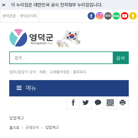
이 누리집은 대한민국 공식 전자정부 누리집입니다.
영덕관광
영덕군의회
업무/담당자 검색
채용
고래불야영장
블루로드
메뉴
입법예고
군정소식
입법예고
홈으로