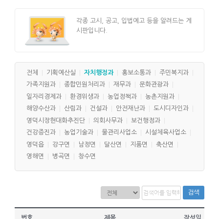
각종 고시, 공고, 입법예고 등을 알려드는 게
시판입니다.
전체
기획예산실
자치행정과
홍보소통과
주민복지과
가족지원과
종합민원처리과
재무과
문화관광과
일자리경제과
환경위생과
농업정책과
농촌지원과
해양수산과
산림과
건설과
안전재난과
도시디자인과
영덕시장현대화추진단
의회사무과
보건행정과
건강증진과
농업기술과
물관리사업소
시설체육사업소
영덕읍
강구면
남정면
달산면
지품면
축산면
영해면
병곡면
창수면
검색
번호
제목
작성일