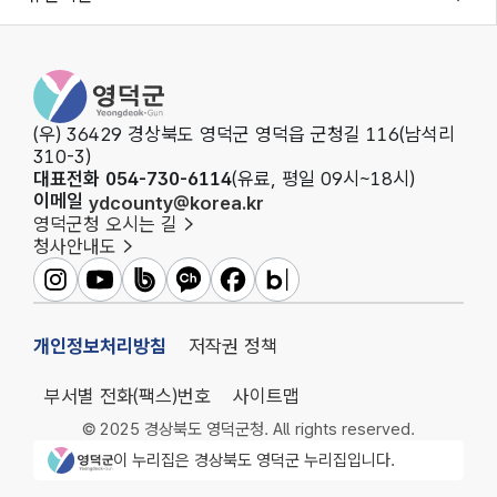
영덕군청
(우) 36429 경상북도 영덕군 영덕읍 군청길 116(남석리
310-3)
대표전화 054-730-6114
(유료, 평일 09시~18시)
이메일
ydcounty@korea.kr
영덕군청 오시는 길
청사안내도
영덕군인스타그램
영덕군유튜브
영덕군밴드
영덕군카카오채널
영덕군페이스북
영덕군블로그
개인정보처리방침
저작권 정책
부서별 전화(팩스)번호
사이트맵
© 2025 경상북도 영덕군청. All rights reserved.
영덕군청 로고
이 누리집은 경상북도 영덕군 누리집입니다.