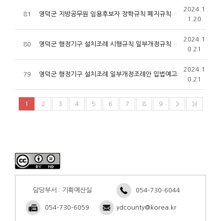
2024.1
81
영덕군 지방공무원 임용후보자 장학규칙 폐지규칙안 입법예고
1.20
2024.1
80
영덕군 행정기구 설치조례 시행규칙 일부개정규칙안 입법예고
0.21
2024.1
79
영덕군 행정기구 설치조례 일부개정조례안 입법예고
0.21
1
2
3
4
5
6
7
8
9
>
>|
담당부서 : 기획예산실
054-730-6044
054-730-6059
ydcounty@korea.kr