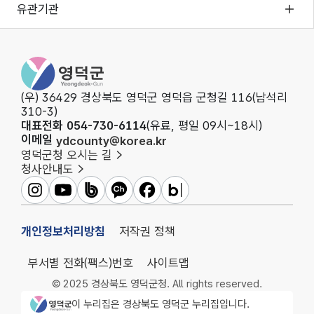
유관기관
영덕군청
(우) 36429 경상북도 영덕군 영덕읍 군청길 116(남석리
310-3)
대표전화 054-730-6114
(유료, 평일 09시~18시)
이메일
ydcounty@korea.kr
영덕군청 오시는 길
청사안내도
영덕군인스타그램
영덕군유튜브
영덕군밴드
영덕군카카오채널
영덕군페이스북
영덕군블로그
개인정보처리방침
저작권 정책
부서별 전화(팩스)번호
사이트맵
© 2025 경상북도 영덕군청. All rights reserved.
영덕군청 로고
이 누리집은 경상북도 영덕군 누리집입니다.