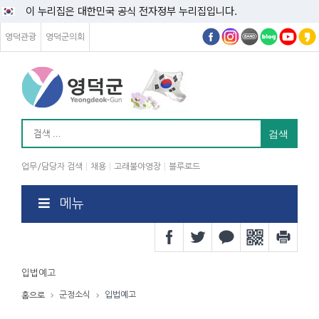
이 누리집은 대한민국 공식 전자정부 누리집입니다.
영덕관광
영덕군의회
업무/담당자 검색
채용
고래불야영장
블루로드
메뉴
입법예고
군정소식
입법예고
홈으로