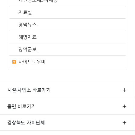
개인정보제3자제공
자료실
영덕뉴스
해명자료
영덕군보
사이트도우미
시설·사업소 바로가기
읍면 바로가기
경상북도 자치단체