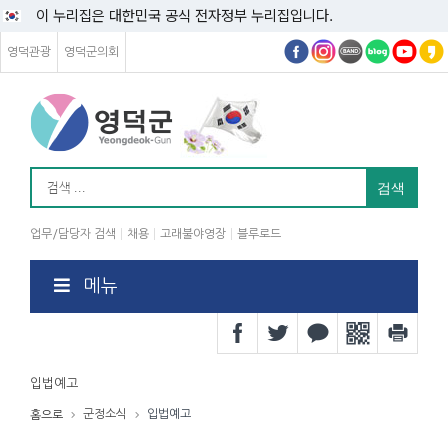
이 누리집은 대한민국 공식 전자정부 누리집입니다.
영덕관광
영덕군의회
업무/담당자 검색
채용
고래불야영장
블루로드
메뉴
입법예고
군정소식
입법예고
홈으로