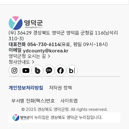
영덕군청
(우) 36429 경상북도 영덕군 영덕읍 군청길 116(남석리
310-3)
대표전화 054-730-6114
(유료, 평일 09시~18시)
이메일
ydcounty@korea.kr
영덕군청 오시는 길
청사안내도
영덕군인스타그램
영덕군유튜브
영덕군밴드
영덕군카카오채널
영덕군페이스북
영덕군블로그
개인정보처리방침
저작권 정책
부서별 전화(팩스)번호
사이트맵
© 2025 경상북도 영덕군청. All rights reserved.
영덕군청 로고
이 누리집은 경상북도 영덕군 누리집입니다.