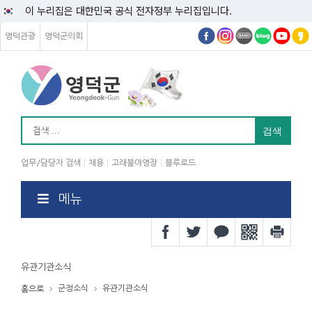
이 누리집은 대한민국 공식 전자정부 누리집입니다.
영덕관광
영덕군의회
업무/담당자 검색
채용
고래불야영장
블루로드
메뉴
유관기관소식
군정소식
유관기관소식
홈으로