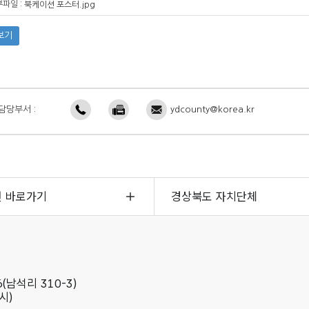
파일 :
북케이션 포스터.jpg
보기
담당부서 :
ydcounty@korea.kr
면 바로가기
경상북도 자치단체
(남석리 310-3)
시)