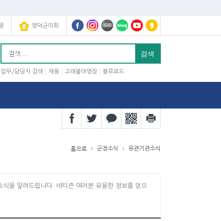
광
영덕군의회
업무/담당자 검색
채용
고래불야영장
블루로드
군정소식
유관기관소식
홈으로
소식을 알려드립니다. 네티즌 여러분 유용한 정보를 얻으