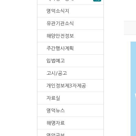
영덕소식지
유관기관소식
해양안전정보
주간행사계획
입법예고
고시/공고
개인정보제3자제공
자료실
영덕뉴스
해명자료
영덕군보