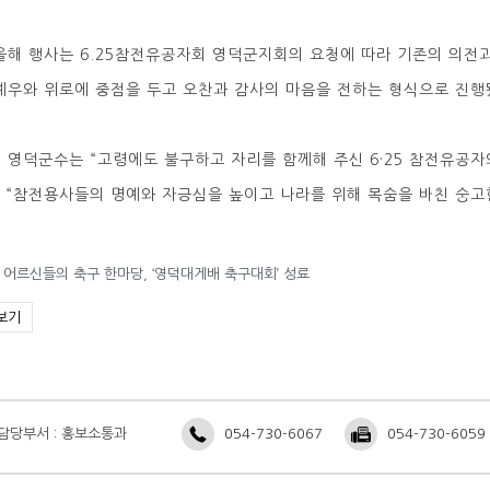
올해 행사는 6.25참전유공자회 영덕군지회의 요청에 따라 기존의 의전
예우와 위로에 중점을 두고 오찬과 감사의 마음을 전하는 형식으로 진행
 영덕군수는 “고령에도 불구하고 자리를 함께해 주신 6·25 참전유공자
, “참전용사들의 명예와 자긍심을 높이고 나라를 위해 목숨을 바친 숭고
 어르신들의 축구 한마당, ‘영덕대게배 축구대회’ 성료
보기
담당부서 : 홍보소통과
054-730-6067
054-730-6059