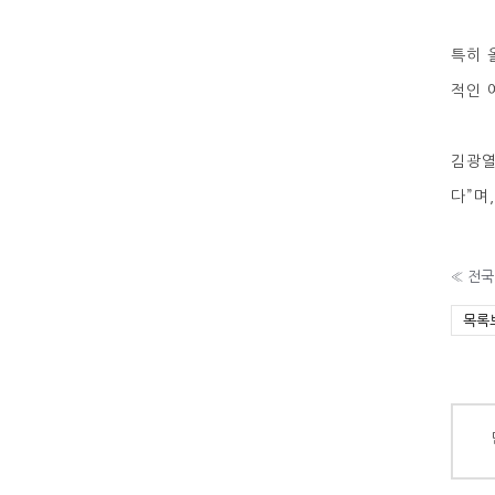
특히 
적인 
김광열
다”며
«
전국
목록