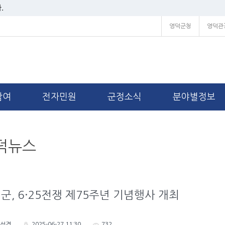
.
영덕군청
영덕관
참여
전자민원
군정소식
분야별정보
덕뉴스
군, 6·25전쟁 제75주년 기념행사 개최
성경
2025-06-27 11:30
732