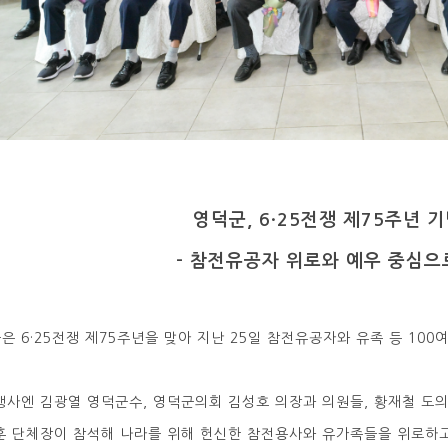
영덕군, 6·25전쟁 제75주년 
- 참전유공자 위로와 예우 중심으로
은 6·25전쟁 제75주년을 맞아 지난 25일 참전유공자와 유족 등 10
행사엔 김광열 영덕군수, 영덕군의회 김성호 의장과 의원들, 황재철 도의
훈 단체장이 참석해 나라를 위해 헌신한 참전용사와 유가족들을 위로하고