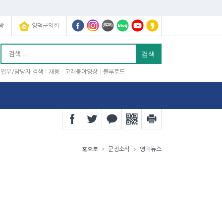
광
영덕군의회
업무/담당자 검색
채용
고래불야영장
블루로드
군정소식
영덕뉴스
홈으로