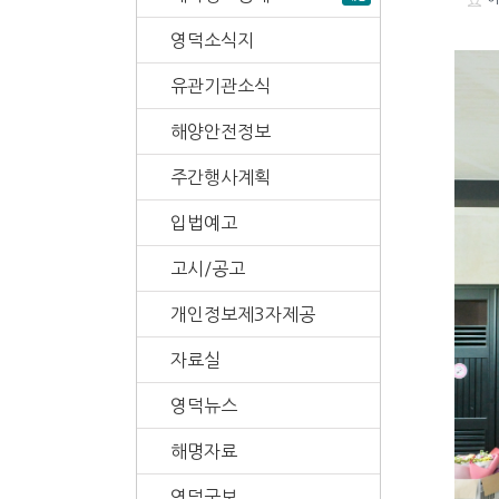
영덕소식지
유관기관소식
해양안전정보
주간행사계획
입법예고
고시/공고
개인정보제3자제공
자료실
영덕뉴스
해명자료
영덕군보