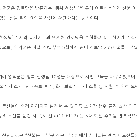
영덕군은 경로당을 방문하는 ‘행복 선생님’을 통해 어르신들에게 산불 
 있는 산불 위험 요인을 사전에 차단한다는 방침이다.
 선생님’은 지역 복지기관과 연계해 경로당을 순회하며 어르신에게 건강
업으로, 영덕군은 이달 20일부터 5월까지 관내 경로당 255개소를 대상
위해 영덕군은 행복 선생님 10명을 대상으로 사전 교육을 마무리했으며,
 쓰레기 소각, 담배꽁초 투기, 화목보일러 관리 소홀 등 생활 속 위험 요
어르신들이 쉽게 이해하고 실천할 수 있도록 △소각 행위 금지 △산 인
정리 △산불 발견 시 즉시 신고(119·112) 등 5대 핵심 수칙을 반복적
 산림과장은 “산불은 대부분 작은 부주의에서 시작되는 만큼 어르신들의