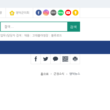
광
영덕군의회
업무/담당자 검색
채용
고래불야영장
블루로드
군정소식
영덕뉴스
홈으로