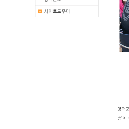
사이트도우미
영덕군
방’에