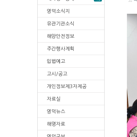
영덕소식지
유관기관소식
해양안전정보
주간행사계획
입법예고
고시/공고
개인정보제3자제공
자료실
영덕뉴스
해명자료
영덕군보