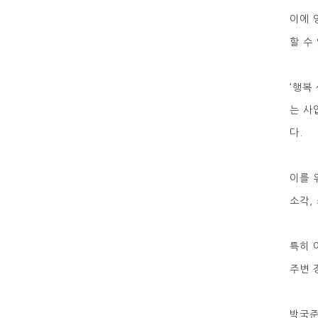
이에 
할 수
‘행복
는 사
다.
이를 
소각,
특히 
주변 
박국준