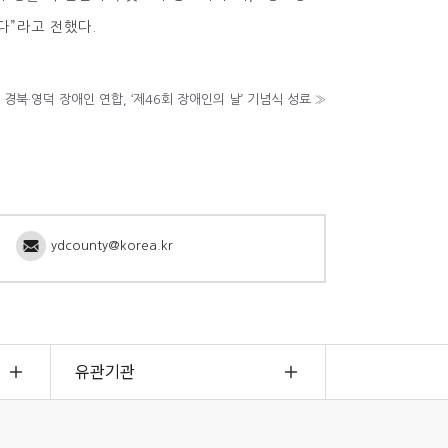
다”라고 전했다.
경북·영덕 장애인 연합, ‘제46회 장애인의 날’ 기념식 성료
»
ydcounty@korea.kr
유관기관