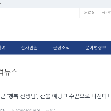
.
영덕군청
영덕관
참여
전자민원
군정소식
분야별정보
덕뉴스
군 ‘행복 선생님’, 산불 예방 파수꾼으로 나선다!
호철
2026-04-27 16:09
310