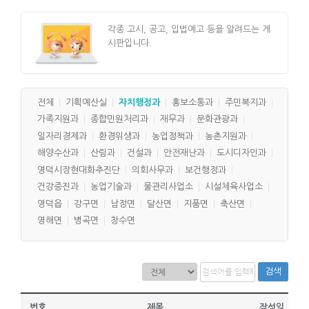
각종 고시, 공고, 입법예고 등을 알려드는 게
시판입니다.
전체
기획예산실
자치행정과
홍보소통과
주민복지과
가족지원과
종합민원처리과
재무과
문화관광과
일자리경제과
환경위생과
농업정책과
농촌지원과
해양수산과
산림과
건설과
안전재난과
도시디자인과
영덕시장현대화추진단
의회사무과
보건행정과
건강증진과
농업기술과
물관리사업소
시설체육사업소
영덕읍
강구면
남정면
달산면
지품면
축산면
영해면
병곡면
창수면
검색
번호
제목
작성일