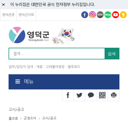
이 누리집은 대한민국 공식 전자정부 누리집입니다.
영덕관광
영덕군의회
업무/담당자 검색
채용
고래불야영장
블루로드
메뉴
고시/공고
군정소식
고시/공고
홈으로