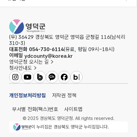
영덕군청
(우) 36429 경상북도 영덕군 영덕읍 군청길 116(남석리
310-3)
대표전화 054-730-6114
(유료, 평일 09시~18시)
이메일
ydcounty@korea.kr
영덕군청 오시는 길
청사안내도
영덕군인스타그램
영덕군유튜브
영덕군밴드
영덕군카카오채널
영덕군페이스북
영덕군블로그
개인정보처리방침
저작권 정책
부서별 전화(팩스)번호
사이트맵
© 2025 경상북도 영덕군청. All rights reserved.
영덕군청 로고
이 누리집은 경상북도 영덕군 누리집입니다.