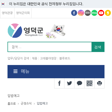
이 누리집은 대한민국 공식 전자정부 누리집입니다.
영덕관광
영덕군의회
업무/담당자 검색
채용
고래불야영장
블루로드
메뉴
입법예고
군정소식
입법예고
홈으로