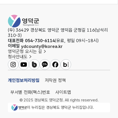
영덕군청
(우) 36429 경상북도 영덕군 영덕읍 군청길 116(남석리
310-3)
대표전화 054-730-6114
(유료, 평일 09시~18시)
이메일
ydcounty@korea.kr
영덕군청 오시는 길
청사안내도
영덕군인스타그램
영덕군유튜브
영덕군밴드
영덕군카카오채널
영덕군페이스북
영덕군블로그
개인정보처리방침
저작권 정책
부서별 전화(팩스)번호
사이트맵
© 2025 경상북도 영덕군청. All rights reserved.
영덕군청 로고
이 누리집은 경상북도 영덕군 누리집입니다.