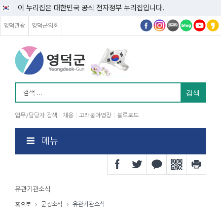
이 누리집은 대한민국 공식 전자정부 누리집입니다.
영덕관광
영덕군의회
업무/담당자 검색
채용
고래불야영장
블루로드
메뉴
유관기관소식
군정소식
유관기관소식
홈으로