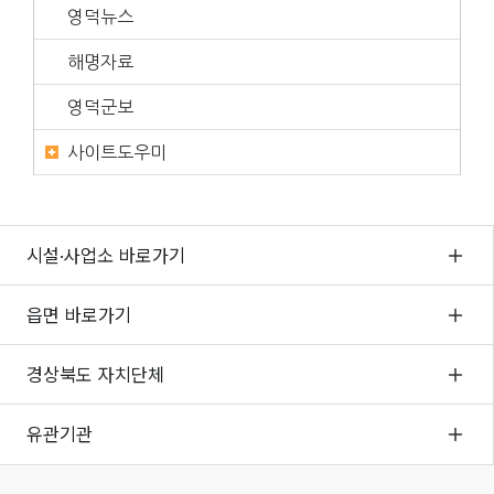
영덕뉴스
해명자료
영덕군보
사이트도우미
시설·사업소 바로가기
읍면 바로가기
경상북도 자치단체
유관기관