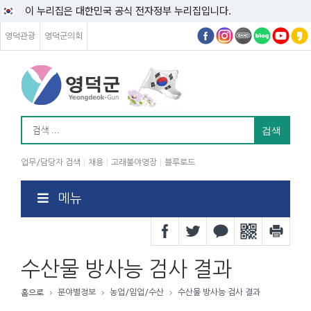
이 누리집은 대한민국 공식 전자정부 누리집입니다.
영덕관광
영덕군의회
업무/담당자 검색
채용
고래불야영장
블루로드
메뉴
수산물 방사능 검사 결과
분야별정보
농업/임업/수산
수산물 방사능 검사 결과
홈으로