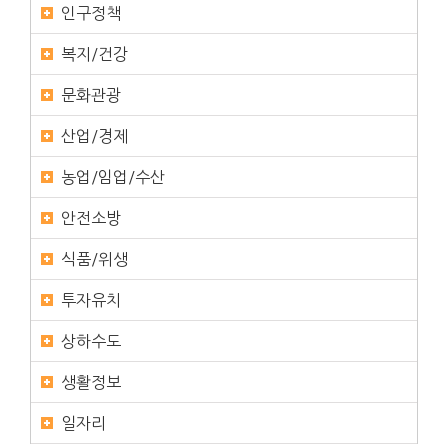
인구정책
복지/건강
문화관광
산업/경제
농업/임업/수산
안전소방
식품/위생
투자유치
상하수도
생활정보
일자리