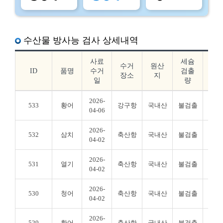
수산물 방사능 검사 상세내역
사료
세슘
요
수거
원산
ID
품명
수거
검출
드
장소
지
일
량
출
2026-
533
황어
강구항
국내산
불검출
불검
04-06
2026-
532
삼치
축산항
국내산
불검출
불검
04-02
2026-
531
열기
축산항
국내산
불검출
불검
04-02
2026-
530
청어
축산항
국내산
불검출
불검
04-02
2026-
529
황어
축산항
국내산
불검출
불검