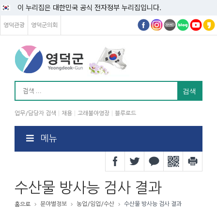
이 누리집은 대한민국 공식 전자정부 누리집입니다.
영덕관광
영덕군의회
업무/담당자 검색
채용
고래불야영장
블루로드
메뉴
수산물 방사능 검사 결과
분야별정보
농업/임업/수산
수산물 방사능 검사 결과
홈으로