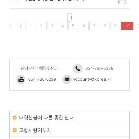
6.12
|
<
<
1
2
3
4
5
6
7
8
9
10
담당부서 : 해양수산과
054-730-6576
054-730-6299
ydcounty@korea.kr
대형산불에 따른 종합 안내
고향사랑기부제