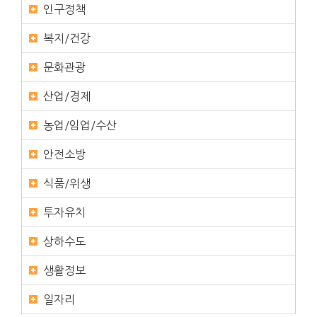
인구정책
복지/건강
문화관광
산업/경제
농업/임업/수산
안전소방
식품/위생
투자유치
상하수도
생활정보
일자리