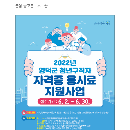
붙임 공고문 1부. 끝.