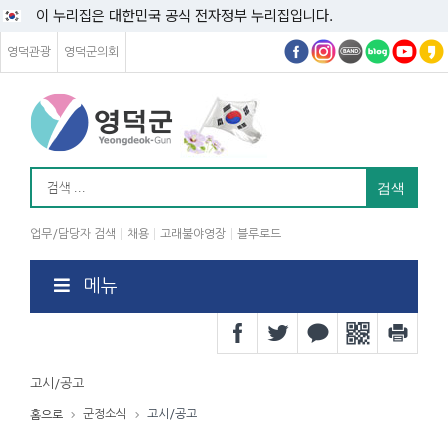
이 누리집은 대한민국 공식 전자정부 누리집입니다.
영덕관광
영덕군의회
업무/담당자 검색
채용
고래불야영장
블루로드
메뉴
고시/공고
군정소식
고시/공고
홈으로