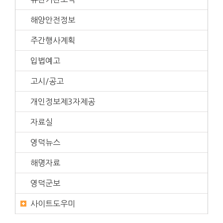
해양안전정보
주간행사계획
입법예고
고시/공고
개인정보제3자제공
자료실
영덕뉴스
해명자료
영덕군보
사이트도우미