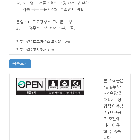
다. 도로명과 건물번호의 변경 요건 및 절차
라. 각종 공공 공문서상의 주소전환 계획
붙임 : 1. 도로명주소 고시문 1부.
2. 도로명주소 고시조서 1부. 끝.
첨부파일 :
도로명주소 고시문.hwp
첨부파일 :
고시조서.xlsx
목록보기
본 저작물은
"공공누리"
제4유형:출
처표시+상
업적 이용금
지+변경금
조건에
지
따라 이용
할 수 있습
니다.