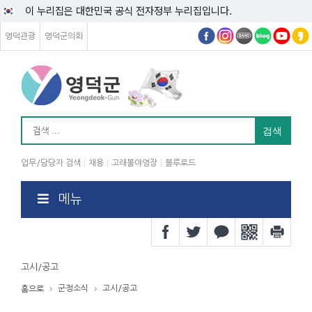
이 누리집은 대한민국 공식 전자정부 누리집입니다.
영덕관광
영덕군의회
업무/담당자 검색
채용
고래불야영장
블루로드
메뉴
고시/공고
군정소식
고시/공고
홈으로