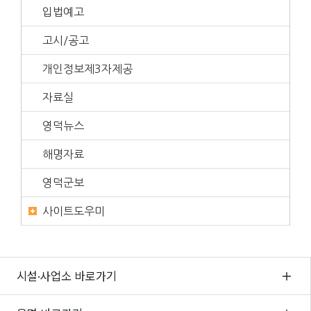
입법예고
고시/공고
개인정보제3자제공
자료실
영덕뉴스
해명자료
영덕군보
사이트도우미
시설·사업소 바로가기