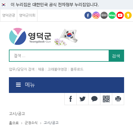
이 누리집은 대한민국 공식 전자정부 누리집입니다.
영덕관광
영덕군의회
업무/담당자 검색
채용
고래불야영장
블루로드
메뉴
고시/공고
군정소식
고시/공고
홈으로