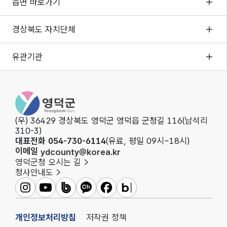
읍면 바로가기
경상북도 자치단체
유관기관
영덕군청
(우) 36429 경상북도 영덕군 영덕읍 군청길 116(남석리
310-3)
대표전화 054-730-6114
(유료, 평일 09시~18시)
이메일
ydcounty@korea.kr
영덕군청 오시는 길
청사안내도
영덕군인스타그램
영덕군유튜브
영덕군밴드
영덕군카카오채널
영덕군페이스북
영덕군블로그
개인정보처리방침
저작권 정책