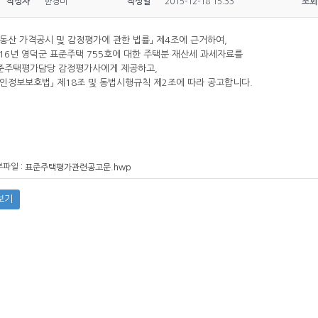
작성자
한경미
작성일
2015-12-18 15:33
조회
부동산 가격공시 및 감정평가에 관한 법률」 제4조에 근거하여,
016년 영덕군 표준주택 755호에 대한 주택분 재산세 과세자료를
준주택평가담당 감정평가사에게 제공하고,
개인정보보호법」 제18조 및 동법시행규칙 제2조에 따라 공고합니다.
파일 :
표준주택평가관련공고문.hwp
보기