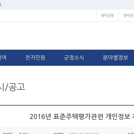
.
영덕군청
영덕관
참여
전자민원
군정소식
분야별정보
시/공고
2016년 표준주택평가관련 개인정보 