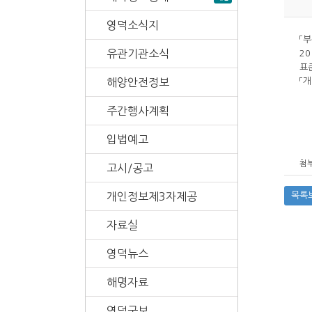
영덕소식지
「
유관기관소식
2
표
해양안전정보
「
주간행사계획
입법예고
첨부
고시/공고
개인정보제3자제공
목록
자료실
영덕뉴스
해명자료
영덕군보