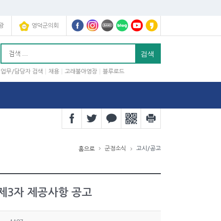
광
영덕군의회
업무/담당자 검색
채용
고래불야영장
블루로드
군정소식
고시/공고
홈으로
제3자 제공사항 공고