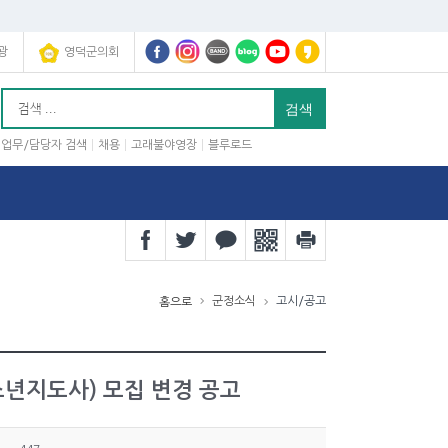
광
영덕군의회
업무/담당자 검색
채용
고래불야영장
블루로드
군정소식
고시/공고
홈으로
년지도사) 모집 변경 공고