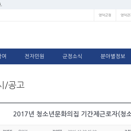
.
영덕군청
영덕관
참여
전자민원
군정소식
분야별정보
시/공고
2017년 청소년문화의집 기간제근로자(청소