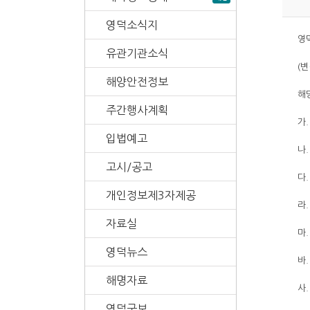
영덕소식지
영
유관기관소식
(
해양안전정보
해
주간행사계획
가.
입법예고
나.
고시/공고
다
개인정보제3자제공
라
자료실
마.
영덕뉴스
바
해명자료
사.
영덕군보