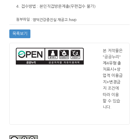
4. 접수방법 : 본인직접방문제출(우편접수 불가)
첨부파일 :
영덕건강증진실 재공고.hwp
목록보기
본 저작물은
"공공누리"
제4유형:출
처표시+상
업적 이용금
지+변경금
조건에
지
따라 이용
할 수 있습
니다.