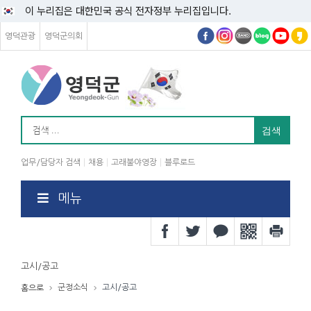
이 누리집은 대한민국 공식 전자정부 누리집입니다.
영덕관광
영덕군의회
업무/담당자 검색
채용
고래불야영장
블루로드
메뉴
고시/공고
군정소식
고시/공고
홈으로