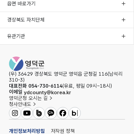
읍면 바로가기
경상북도 자치단체
유관기관
영덕군청
(우) 36429 경상북도 영덕군 영덕읍 군청길 116(남석리
310-3)
대표전화 054-730-6114
(유료, 평일 09시~18시)
이메일
ydcounty@korea.kr
영덕군청 오시는 길
청사안내도
영덕군인스타그램
영덕군유튜브
영덕군밴드
영덕군카카오채널
영덕군페이스북
영덕군블로그
개인정보처리방침
저작권 정책