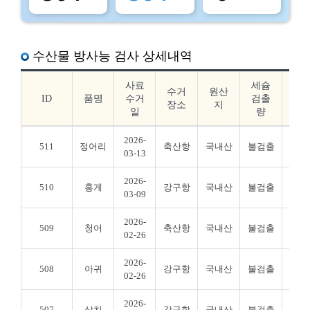
수산물 방사능 검사 상세내역
사료
세슘
요
수거
원산
ID
품명
수거
검출
드
장소
지
일
량
출
2026-
511
정어리
축산항
국내산
불검출
불검
03-13
2026-
510
홍게
강구항
국내산
불검출
불검
03-09
2026-
509
청어
축산항
국내산
불검출
불검
02-26
2026-
508
아귀
강구항
국내산
불검출
불검
02-26
2026-
507
삼치
강구항
국내산
불검출
불검