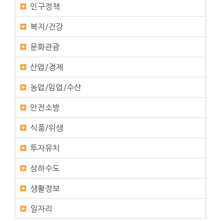
인구정책
복지/건강
문화관광
산업/경제
농업/임업/수산
안전소방
식품/위생
투자유치
상하수도
생활정보
일자리