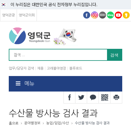
이 누리집은 대한민국 공식 전자정부 누리집입니다.
영덕관광
영덕군의회
업무/담당자 검색
채용
고래불야영장
블루로드
메뉴
수산물 방사능 검사 결과
분야별정보
농업/임업/수산
수산물 방사능 검사 결과
홈으로