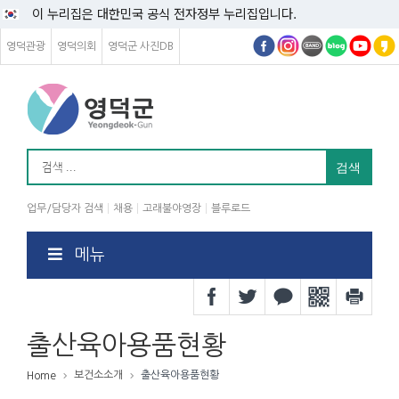
이 누리집은 대한민국 공식 전자정부 누리집입니다.
영덕관광
영덕의회
영덕군 사진DB
업무/담당자 검색
채용
고래불야영장
블루로드
메뉴
출산육아용품현황
보건소소개
출산육아용품현황
Home