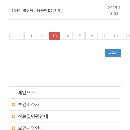
2025.1
1346
출산육아용품현황(12.3.)
2.03
|
<
<
11
12
13
14
15
16
17
18
19
글쓰기
메인으로
보건소소개
진료및민원안내
보건사업안내