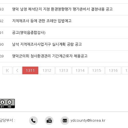
93
영덕 남정 채석단지 지정 환경영향평가 평가준비서 결정내용 공고
92
지적재조사 등에 관한 조례안 입법예고
91
공고(영덕읍종합감사)
90
남석 지적재조사사업지구 실시계획 공람 공고
89
영덕군의회 청사환경관리 기간제근로자 채용공고
|<
<
1311
1312
1313
1314
1315
1316
1
담당부서 :
ydcounty@korea.kr