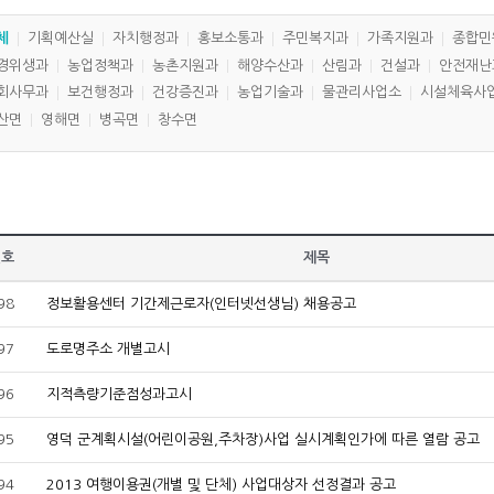
체
기획예산실
자치행정과
홍보소통과
주민복지과
가족지원과
종합민
경위생과
농업정책과
농촌지원과
해양수산과
산림과
건설과
안전재난
회사무과
보건행정과
건강증진과
농업기술과
물관리사업소
시설체육사
산면
영해면
병곡면
창수면
번호
제목
98
정보활용센터 기간제근로자(인터넷선생님) 채용공고
97
도로명주소 개별고시
96
지적측량기준점성과고시
95
영덕 군계획시설(어린이공원,주차장)사업 실시계획인가에 따른 열람 공고
94
2013 여행이용권(개별 및 단체) 사업대상자 선정결과 공고