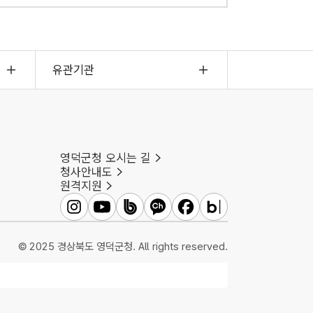
유관기관
영덕군청 오시는 길
청사안내도
원격지원
영덕군인스타그램
영덕군유튜브
영덕군밴드
영덕군카카오채널
영덕군페이스북
영덕군블로그
© 2025 경상북도 영덕군청. All rights reserved.