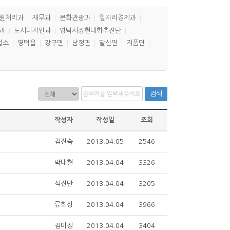
원처리과
재무과
문화관광과
일자리경제과
과
도시디자인과
영덕시장현대화추진단
업소
영덕읍
강구면
남정면
달산면
지품면
검색
작성자
작성일
조회
김진숙
2013.04.05
2546
박대현
2013.04.04
3326
석진만
2013.04.04
3205
류희상
2013.04.04
3966
김미정
2013.04.04
3404