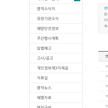
영덕소식지
전
환
유관기관소식
의
축
해양안전정보
주간행사계획
입법예고
고시/공고
1
개인정보제3자제공
1
자료실
1
영덕뉴스
1
해명자료
1
영덕군보