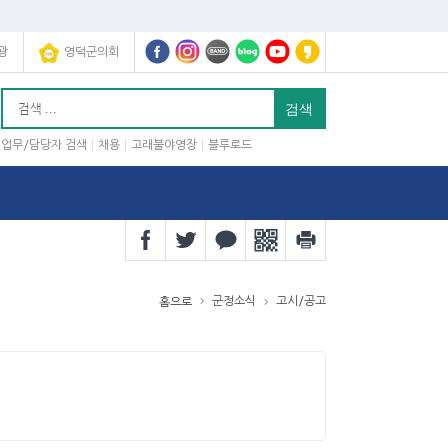
광
영덕군의회
업무/담당자 검색
채용
고래불야영장
블루로드
군정소식
고시/공고
홈으로