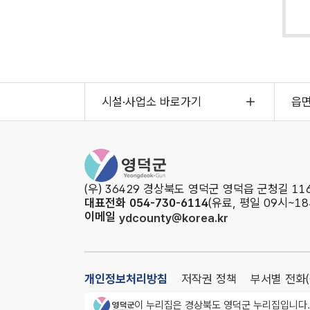
시설·사업소 바로가기
읍
영
덕
군
(우) 36429 경상북도 영덕군 영덕읍 군청길 116
청
대표전화 054-730-6114
(유료, 평일 09시~18
이메일
ydcounty@korea.kr
개인정보처리방침
저작권 정책
부서별 전화
영덕군청 로고
이 누리집은 경상북도 영덕군 누리집입니다.