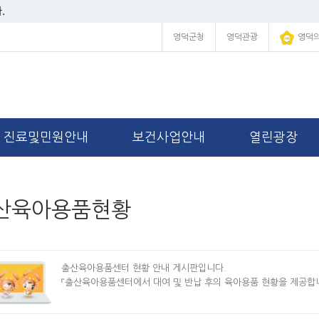
.
영덕군청
영덕관광
영덕
진료및민원안내
보건사업안내
열린광장
산육아용품현황
출산육아용품센터 현황 안내 게시판입니다.
『출산육아용품센터에서 대여 및 반납 후의 육아용품 현황을 제공합