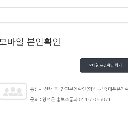
모바일 본인확인
통신사 선택 후 '간편본인확인(앱)' → '휴대폰본인확
문의 : 영덕군 홍보소통과 054-730-6071