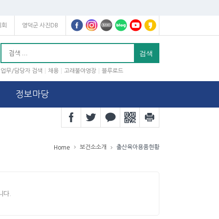
의회
영덕군 사진DB
업무/담당자 검색
채용
고래불야영장
블루로드
정보마당
보건소소개
출산육아용품현황
Home
니다.