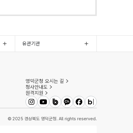
유관기관
영덕군청 오시는 길
청사안내도
원격지원
영
영
영
영
영
영
덕
덕
덕
덕
덕
덕
군
군
군
군
군
군
© 2025 경상북도 영덕군청. All rights reserved.
인
유
밴
카
페
블
스
튜
드
카
이
로