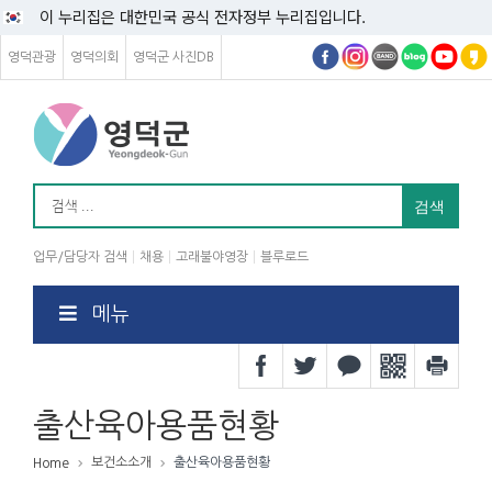
이 누리집은 대한민국 공식 전자정부 누리집입니다.
영덕관광
영덕의회
영덕군 사진DB
업무/담당자 검색
채용
고래불야영장
블루로드
메뉴
출산육아용품현황
보건소소개
출산육아용품현황
Home