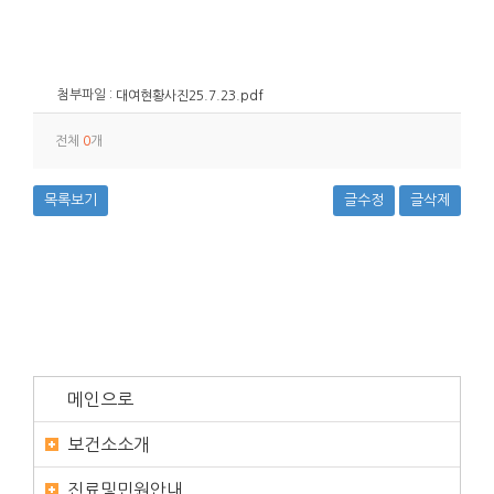
첨부파일 :
대여현황사진25.7.23.pdf
전체
0
개
목록보기
글수정
글삭제
메인으로
보건소소개
진료및민원안내