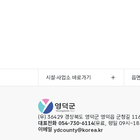
시설·사업소 바로가기
읍
영
덕
군
(우) 36429 경상북도 영덕군 영덕읍 군청길 116
청
대표전화 054-730-6114
(유료, 평일 09시~18
이메일
ydcounty@korea.kr