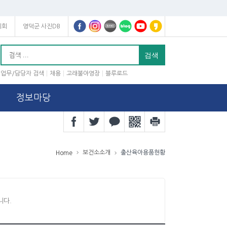
의회
영덕군 사진DB
업무/담당자 검색
채용
고래불야영장
블루로드
정보마당
보건소소개
출산육아용품현황
Home
니다.