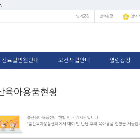
.
영덕군청
영덕관광
영덕
진료및민원안내
보건사업안내
열린광장
산육아용품현황
출산육아용품센터 현황 안내 게시판입니다.
『출산육아용품센터에서 대여 및 반납 후의 육아용품 현황을 제공합