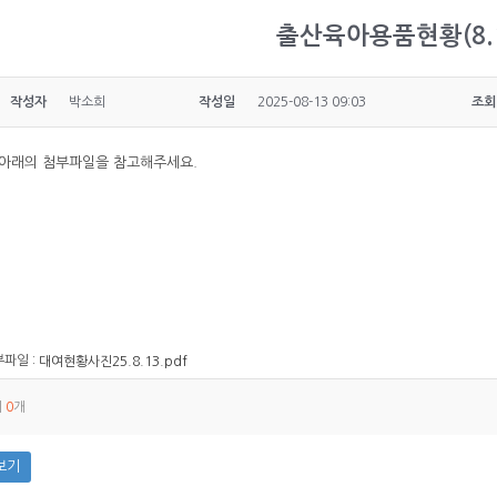
출산육아용품현황(8.1
작성자
박소희
작성일
2025-08-13 09:03
조회
 아래의 첨부파일을 참고해주세요.
파일 :
대여현황사진25.8.13.pdf
체
0
개
보기