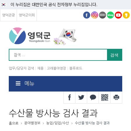
이 누리집은 대한민국 공식 전자정부 누리집입니다.
영덕관광
영덕군의회
업무/담당자 검색
채용
고래불야영장
블루로드
메뉴
수산물 방사능 검사 결과
분야별정보
농업/임업/수산
수산물 방사능 검사 결과
홈으로