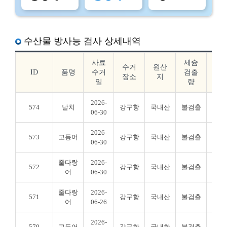
수산물 방사능 검사 상세내역
사료
세슘
요
수거
원산
ID
품명
수거
검출
드
장소
지
일
량
출
2026-
574
날치
강구항
국내산
불검출
불검
06-30
2026-
573
고등어
강구항
국내산
불검출
불검
06-30
줄다랑
2026-
572
강구항
국내산
불검출
불검
어
06-30
줄다랑
2026-
571
강구항
국내산
불검출
불검
어
06-26
2026-
570
고등어
강구항
국내항
불검출
불검