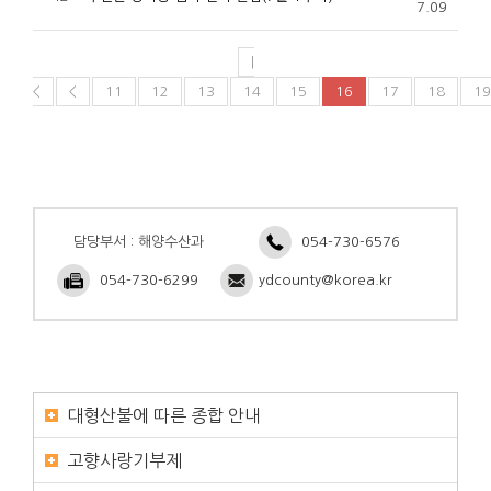
7.09
|
<
<
11
12
13
14
15
16
17
18
19
담당부서 : 해양수산과
054-730-6576
054-730-6299
ydcounty@korea.kr
대형산불에 따른 종합 안내
고향사랑기부제