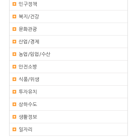
인구정책
복지/건강
문화관광
산업/경제
농업/임업/수산
안전소방
식품/위생
투자유치
상하수도
생활정보
일자리