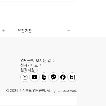
유관기관
영덕군청 오시는 길
청사안내도
원격지원
영덕군인스타그램
영덕군유튜브
영덕군밴드
영덕군카카오채널
영덕군페이스북
영덕군블로그
© 2025 경상북도 영덕군청. All rights reserved.