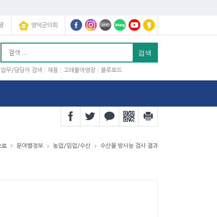
광
영덕군의회
업무/담당자 검색
채용
고래불야영장
블루로드
분야별정보
농업/임업/수산
수산물 방사능 검사 결과
으로