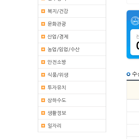
복지/건강
문화관광
산업/경제
농업/임업/수산
안전소방
수
식품/위생
투자유치
상하수도
생활정보
일자리