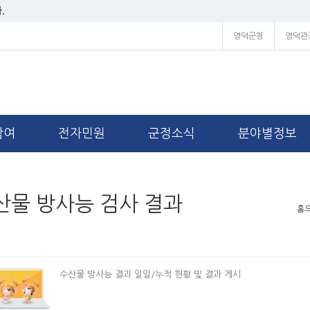
.
영덕군청
영덕관
참여
전자민원
군정소식
분야별정보
산물 방사능 검사 결과
홈
수산물 방사능 결과 일일/누적 현황 및 결과 게시