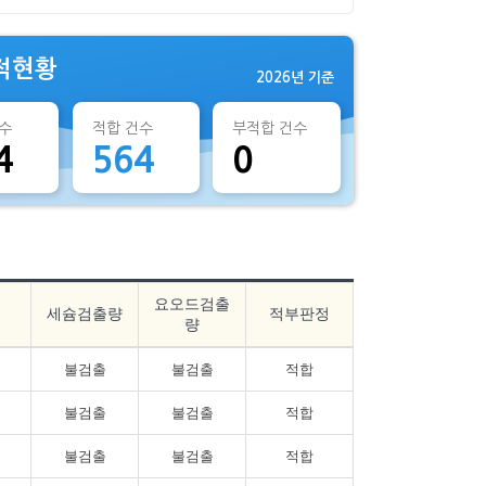
적현황
2026년 기준
수
적합 건수
부적합 건수
4
564
0
요오드검출
세슘검출량
적부판정
량
불검출
불검출
적합
불검출
불검출
적합
불검출
불검출
적합