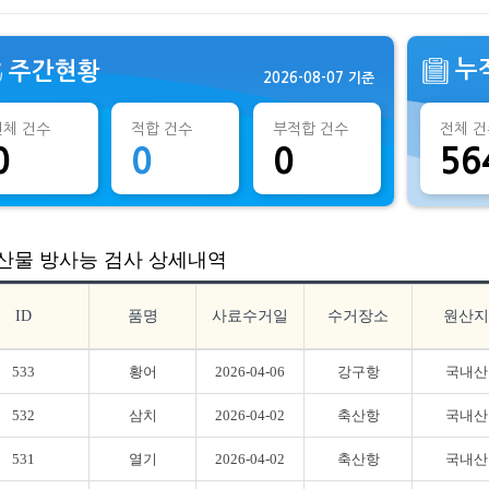
누
주간현황
2026-08-07 기준
전체 건수
적합 건수
부적합 건수
전체 건
0
0
0
56
산물 방사능 검사 상세내역
ID
품명
사료수거일
수거장소
원산지
533
황어
2026-04-06
강구항
국내산
532
삼치
2026-04-02
축산항
국내산
531
열기
2026-04-02
축산항
국내산