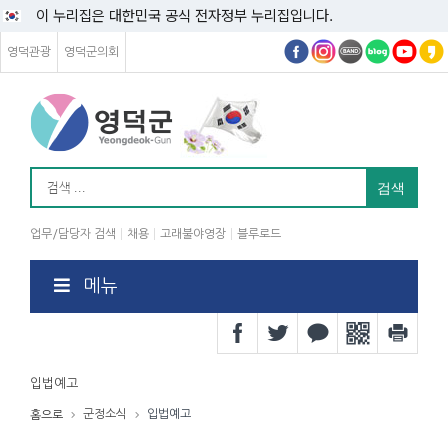
이 누리집은 대한민국 공식 전자정부 누리집입니다.
영덕관광
영덕군의회
업무/담당자 검색
채용
고래불야영장
블루로드
메뉴
입법예고
군정소식
입법예고
홈으로