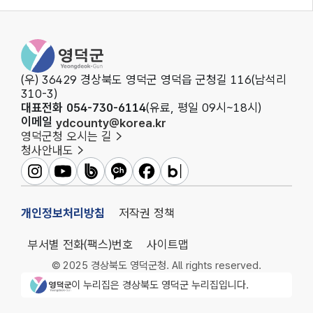
영덕군청
(우) 36429 경상북도 영덕군 영덕읍 군청길 116(남석리
310-3)
대표전화 054-730-6114
(유료, 평일 09시~18시)
이메일
ydcounty@korea.kr
영덕군청 오시는 길
청사안내도
영덕군인스타그램
영덕군유튜브
영덕군밴드
영덕군카카오채널
영덕군페이스북
영덕군블로그
개인정보처리방침
저작권 정책
부서별 전화(팩스)번호
사이트맵
© 2025 경상북도 영덕군청. All rights reserved.
영덕군청 로고
이 누리집은 경상북도 영덕군 누리집입니다.