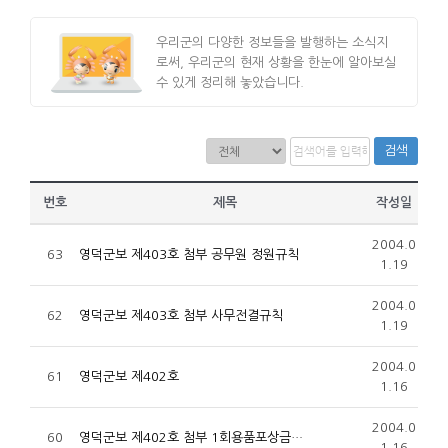
우리군의 다양한 정보들을 발행하는 소식지
로써, 우리군의 현재 상황을 한눈에 알아보실
수 있게 정리해 놓았습니다.
검색
번호
제목
작성일
2004.0
63
영덕군보 제403호 첨부 공무원 정원규칙
1.19
2004.0
62
영덕군보 제403호 첨부 사무전결규칙
1.19
2004.0
61
영덕군보 제402호
1.16
2004.0
60
영덕군보 제402호 첨부 1회용품포상금…
1.16