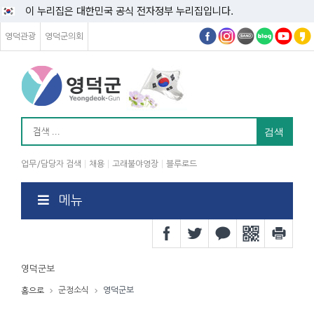
이 누리집은 대한민국 공식 전자정부 누리집입니다.
영덕관광
영덕군의회
업무/담당자 검색
채용
고래불야영장
블루로드
메뉴
영덕군보
군정소식
영덕군보
홈으로