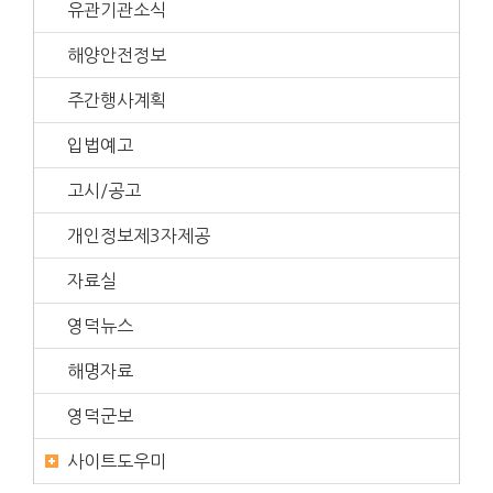
유관기관소식
해양안전정보
주간행사계획
입법예고
고시/공고
개인정보제3자제공
자료실
영덕뉴스
해명자료
영덕군보
사이트도우미