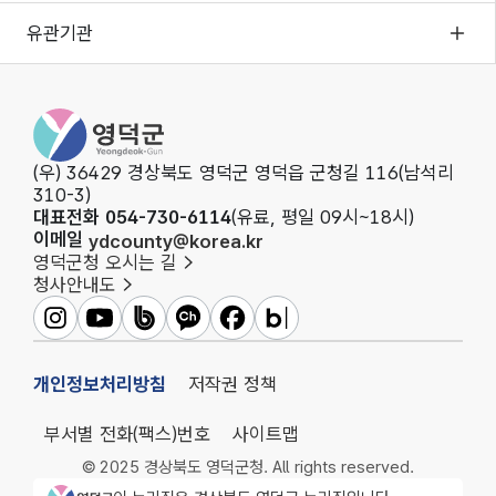
유관기관
영덕군청
(우) 36429 경상북도 영덕군 영덕읍 군청길 116(남석리
310-3)
대표전화 054-730-6114
(유료, 평일 09시~18시)
이메일
ydcounty@korea.kr
영덕군청 오시는 길
청사안내도
영덕군인스타그램
영덕군유튜브
영덕군밴드
영덕군카카오채널
영덕군페이스북
영덕군블로그
개인정보처리방침
저작권 정책
부서별 전화(팩스)번호
사이트맵
© 2025 경상북도 영덕군청. All rights reserved.
영덕군청 로고