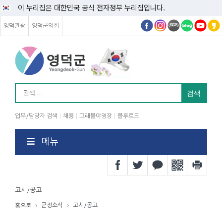
이 누리집은 대한민국 공식 전자정부 누리집입니다.
영덕관광
영덕군의회
업무/담당자 검색
채용
고래불야영장
블루로드
메뉴
고시/공고
군정소식
고시/공고
홈으로