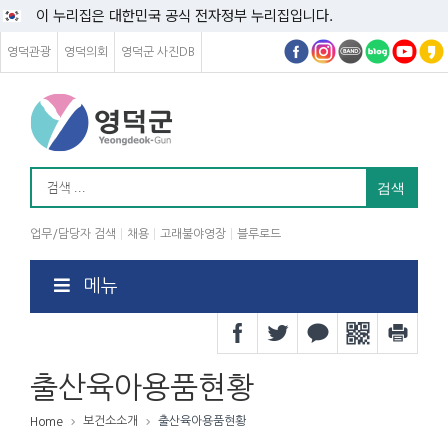
이 누리집은 대한민국 공식 전자정부 누리집입니다.
영덕관광
영덕의회
영덕군 사진DB
업무/담당자 검색
채용
고래불야영장
블루로드
메뉴
출산육아용품현황
보건소소개
출산육아용품현황
Home