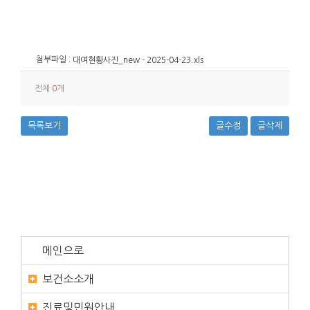
첨부파일 :
대여현황사진_new - 2025-04-23.xls
전체
0
개
목록보기
글수정
글삭제
메인으로
보건소소개
진료및민원안내