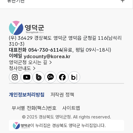
유관기관
영덕군청
(우) 36429 경상북도 영덕군 영덕읍 군청길 116(남석리
310-3)
대표전화 054-730-6114
(유료, 평일 09시~18시)
이메일
ydcounty@korea.kr
영덕군청 오시는 길
청사안내도
영덕군인스타그램
영덕군유튜브
영덕군밴드
영덕군카카오채널
영덕군페이스북
영덕군블로그
개인정보처리방침
저작권 정책
부서별 전화(팩스)번호
사이트맵
© 2025 경상북도 영덕군청. All rights reserved.
영덕군청 로고
이 누리집은 경상북도 영덕군 누리집입니다.