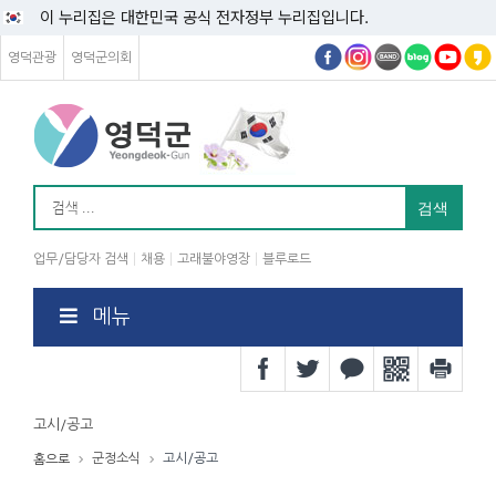
이 누리집은 대한민국 공식 전자정부 누리집입니다.
영덕관광
영덕군의회
업무/담당자 검색
채용
고래불야영장
블루로드
메뉴
고시/공고
군정소식
고시/공고
홈으로